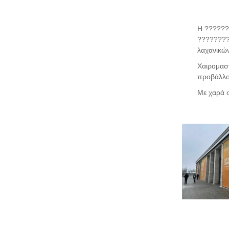
H ??????
????????
λαχανικώ
Χαιρομαστ
προβάλλον
Με χαρά σ