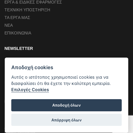
ΕΡΓΑ & ΕΙΔΙΚΕΣ ΕΦΑΡΜΟΓΕΣ
ΤΕΧΝΙΚΗ ΥΠΟΣΤΗΡΙΞΗ
ΤΑ ΕΡΓΑ ΜΑΣ
ΝΕΑ
ΕΠΙΚΟΙΝΩΝΙΑ
NEWSLETTER
Εγγραφείτε για να μαθαίνετε πρώτοι τα νέα μας
Αποδοχή cookies
Αυτός ο ιστότοπος χρησιμοποιεί cookies για να
διασφαλίσει ότι θα έχετε την καλύτερη εμπειρία.
Επιλογές Cookies
Εγγραφή
Αποδοχή όλων
Απόρριψη όλων
Reality
AlfaCool Hellas © 2026 | Designed & Developed by
| All