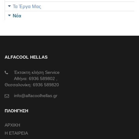
Τα Έργα Μας
Νέα
ALFACOOL HELLAS
Έκτακτη κλήση Service
Αθήνα:
6936 589802
,
Θεσσαλονίκη:
6936 589820
info@alfacoolhellas.gr
ΠΛΟΗΓΗΣΗ
ΑΡΧΙΚΗ
Η ΕΤΑΙΡΕΙΑ