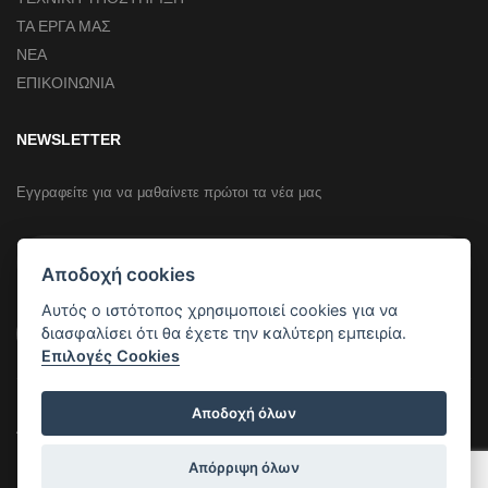
ΤΑ ΕΡΓΑ ΜΑΣ
ΝΕΑ
ΕΠΙΚΟΙΝΩΝΙΑ
NEWSLETTER
Εγγραφείτε για να μαθαίνετε πρώτοι τα νέα μας
Αποδοχή cookies
Αυτός ο ιστότοπος χρησιμοποιεί cookies για να
διασφαλίσει ότι θα έχετε την καλύτερη εμπειρία.
Εγγραφή
Επιλογές Cookies
Αποδοχή όλων
Reality
AlfaCool Hellas © 2026 | Designed & Developed by
| All
Rights Reserved
Απόρριψη όλων