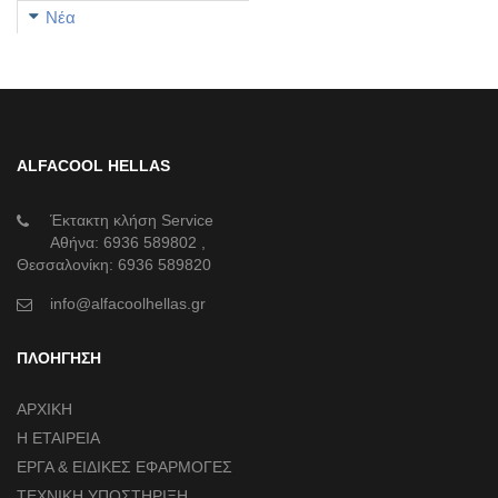
Νέα
ALFACOOL HELLAS
Έκτακτη κλήση Service
Αθήνα:
6936 589802
,
Θεσσαλονίκη:
6936 589820
info@alfacoolhellas.gr
ΠΛΟΗΓΗΣΗ
ΑΡΧΙΚΗ
Η ΕΤΑΙΡΕΙΑ
ΕΡΓΑ & ΕΙΔΙΚΕΣ ΕΦΑΡΜΟΓΕΣ
ΤΕΧΝΙΚΗ ΥΠΟΣΤΗΡΙΞΗ