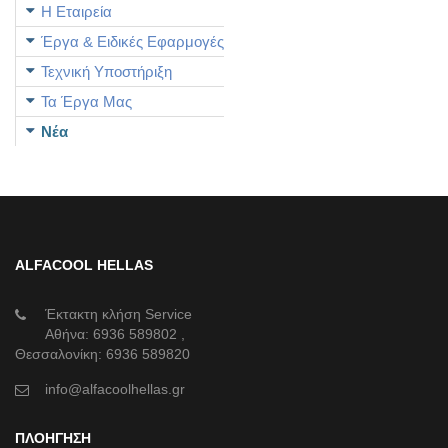
Η Εταιρεία
Έργα & Ειδικές Εφαρμογές
Τεχνική Υποστήριξη
Τα Έργα Μας
Νέα
ALFACOOL HELLAS
Έκτακτη κλήση Service
Αθήνα:
6936 589802
,
Θεσσαλονίκη:
6936 589820
info@alfacoolhellas.gr
ΠΛΟΗΓΗΣΗ